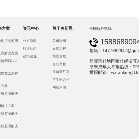
决方案
资讯中心
关于奥斯恩
全国服务热线
158868909
协同控制监测
公司新闻
公司介绍
行业动态
发展历程
邮箱：1477682947@qq.
监测解决方案
政策法规
荣誉资质
新疆喀什地区喀什经济开
境监测解决方
企业文化
涉未成年人举报热线：0998-
举报邮箱：wxranker@163
实验室厂房
碳排放监测解
产学研合作
决方案
网站声明
分析监测解决
测解决方案
在线监测解决
在线监测解决