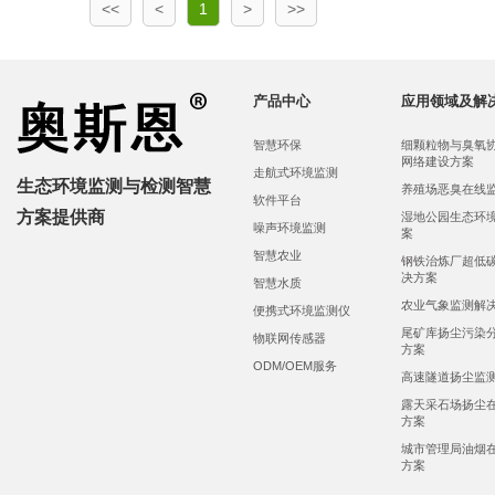
<<
<
1
>
>>
产品中心
应用领域及解
智慧环保
细颗粒物与臭氧
网络建设方案
走航式环境监测
生态环境监测与检测智慧
养殖场恶臭在线
软件平台
方案提供商
湿地公园生态环
噪声环境监测
案
智慧农业
钢铁治炼厂超低
决方案
智慧水质
农业气象监测解
便携式环境监测仪
尾矿库扬尘污染
物联网传感器
方案
ODM/OEM服务
高速隧道扬尘监
露天采石场扬尘
方案
城市管理局油烟
方案