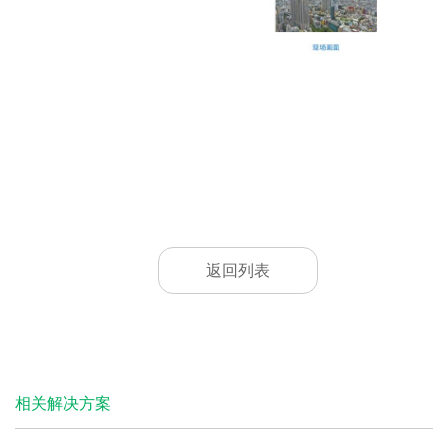
返回列表
相关解决方案