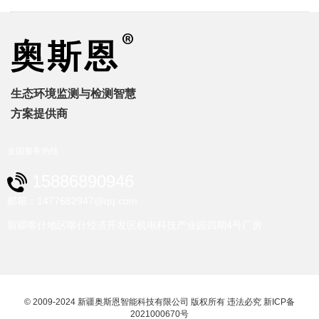
生态环境监测与检测智慧
方案提供商
全国服务热线
15886890946
邮箱：1477682947@qq.com
新疆喀什地区喀什经济开发区机电科技产业园四期4号厂房
© 2009-2024 新疆奥斯恩智能科技有限公司 版权所有 违法必究
新ICP备
2021000670号