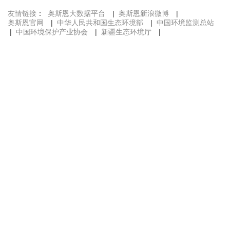
友情链接
：
奥斯恩大数据平台
|
奥斯恩新浪微博
|
奥斯恩官网
|
中华人民共和国生态环境部
|
中国环境监测总站
|
中国环境保护产业协会
|
新疆生态环境厅
|