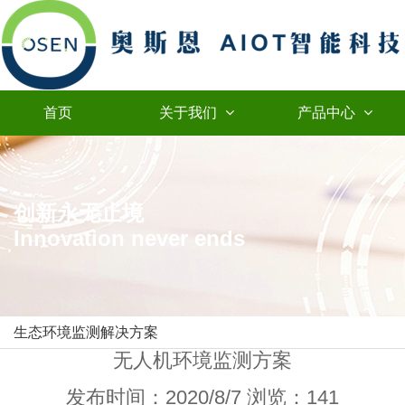
首页
关于我们
产品中心
创新永无止境
Innovation never ends
生态环境监测解决方案
无人机环境监测方案
发布时间：2020/8/7 浏览：141