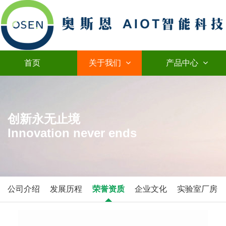
首页
关于我们
产品中心
创新永无止境
Innovation never ends
公司介绍
发展历程
荣誉资质
企业文化
实验室厂房