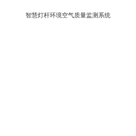
智慧灯杆环境空气质量监测系统
<<
<
1
>
>>
产品中心
应用领域及解
智慧环保
细颗粒物与臭氧
网络建设方案
走航式环境监测
生态环境监测与检测智慧
养殖场恶臭在线
软件平台
方案提供商
湿地公园生态环
噪声环境监测
案
智慧农业
钢铁治炼厂超低
决方案
智慧水质