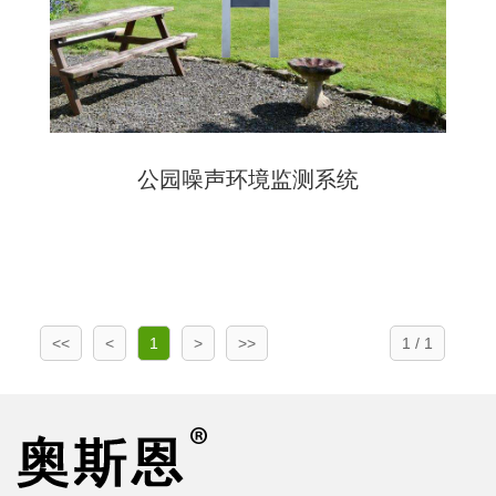
公园噪声环境监测系统
<<
<
1
>
>>
1 / 1